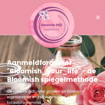
Aanmeldformulier
"Bloomish_your_life" - de
Bloomish spiegelmethode
De speelse gids naar groeien en bloeien in
eigenwaarde en zelfvertrouwen – het
totaalprogramma