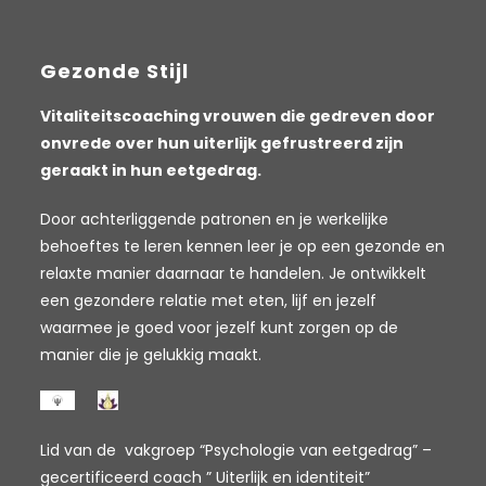
via overboeking te geschieden voorafgaande aan
het betreffende traject. Compensatie door de
cliënt met bestaande of vermeende vorderingen
Gezonde Stijl
op Sandra van der Kuilen uit welk hoofde dan ook,
is uitdrukkelijk uitgesloten. Bij overschrijding van de
betaaldatum wordt het factuurbedrag
Vitaliteitscoaching vrouwen die gedreven door
vermeerderd met € 5,00 administratiekosten.
onvrede over hun uiterlijk gefrustreerd zijn
Indien de nota 40 dagen na factuurdatum niet
voldaan is, is Sandra van der Kuilen gerechtigd om
geraakt in hun eetgedrag.
met terugwerkende kracht vanaf de eerste dag
van verschuldigdheid 1% rente over het
verschuldigde in rekening te brengen, alsook alle
Door achterliggende patronen en je werkelijke
kosten verband houdende met de inning van de
behoeftes te leren kennen leer je op een gezonde en
desbetreffende vordering, waaronder uitdrukkelijk
mede worden verstaan kosten ter incasso door
relaxte manier daarnaar te handelen. Je ontwikkelt
een incassobureau en gerechtelijke kosten.
een gezondere relatie met eten, lijf en jezelf
waarmee je goed voor jezelf kunt zorgen op de
Artikel 8, Onuitvoerbaarheid van de opdracht
manier die je gelukkig maakt.
Sandra van der Kuilen heeft het recht de
overeengekomen consulten/werkzaamheden op
te schorten indien zij door omstandigheden, welke
buiten haar invloedsfeer liggen of waarvan zij bij
het sluiten van de overeenkomst niet op de
Lid van de vakgroep “Psychologie van eetgedrag” –
hoogte was of kon zijn of vanwege ziekte, tijdelijk
verhinderd is haar verplichtingen na te komen.
gecertificeerd coach ” Uiterlijk en identiteit”