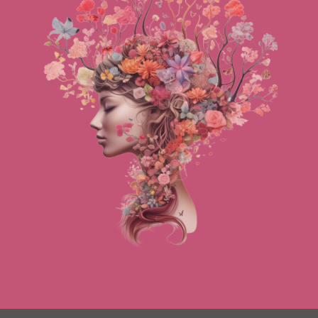
indien en voor zover zich onvoorziene
prijsverhogende omstandigheden voordoen na
het afsluiten der overeenkomst.
Artikel 6, Intellectuele eigendom
Sandra van der Kuilen behoudt te allen tijde alle
rechten op door haar gemaakte adviezen,
plannen, documenten, afbeeldingen en/of de
hierop betrekking hebbende informatie en
“knowhow”, zelfs wanneer daarvoor kosten in
rekening zijn gebracht of naderhand nog
verbeteringen zijn aangebracht, al dan niet op
aanvraag van de cliënt. De in de vorige zin
genoemde zaken mogen zonder schriftelijke
toestemming van Sandra van der Kuilen noch
geheel noch gedeeltelijk worden gekopieerd,
anders dan voor intern gebruik bij de cliënt, noch
ter hand gesteld of op andere wijze worden
bekendgemaakt, noch door de cliënt worden
gebruikt of ter beschikking worden gesteld anders
dan voor het doel, waarvoor ze door Sandra van
der Kuilen verstrekt zijn.
Artikel 7, Betaling
Tenzij anders is overeengekomen dient de
betaling door de cliënt aan Sandra van der Kuilen