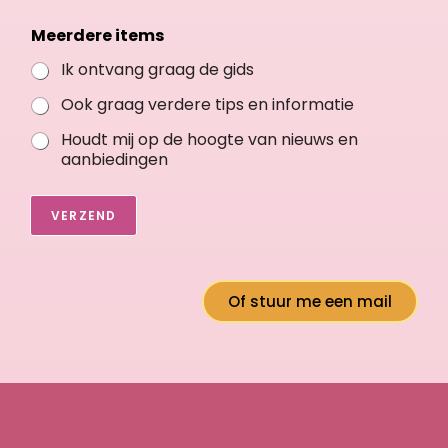
*
*
Meerdere items
Ik ontvang graag de gids
Ook graag verdere tips en informatie
Houdt mij op de hoogte van nieuws en
aanbiedingen
VERZEND
Of stuur me een mail