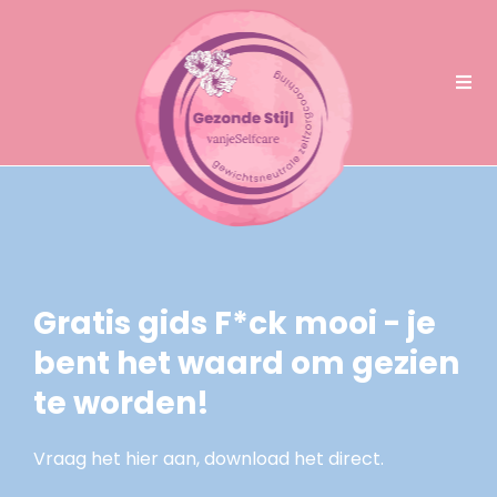
Gratis gids F*ck mooi - je
bent het waard om gezien
te worden!
Vraag het hier aan, download het direct.