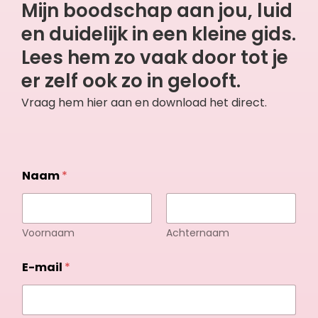
Mijn boodschap aan jou, luid
en duidelijk in een kleine gids.
Lees hem zo vaak door tot je
er zelf ook zo in gelooft.
Vraag hem hier aan en download het direct.
Naam
*
Voornaam
Achternaam
i
E-mail
*
t
e
m
s