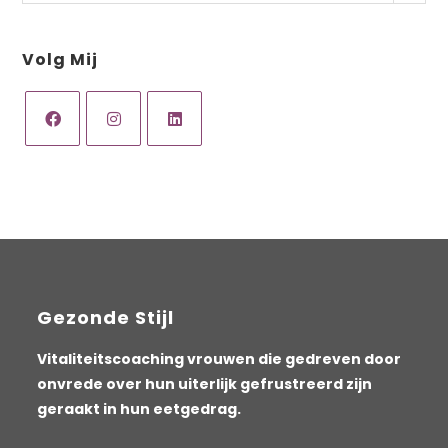
Volg Mij
Opent
Opent
Opent
in
in
in
een
een
een
nieuwe
nieuwe
nieuwe
tab
tab
tab
Gezonde Stijl
Vitaliteitscoaching vrouwen die gedreven door
onvrede over hun uiterlijk gefrustreerd zijn
geraakt in hun eetgedrag.