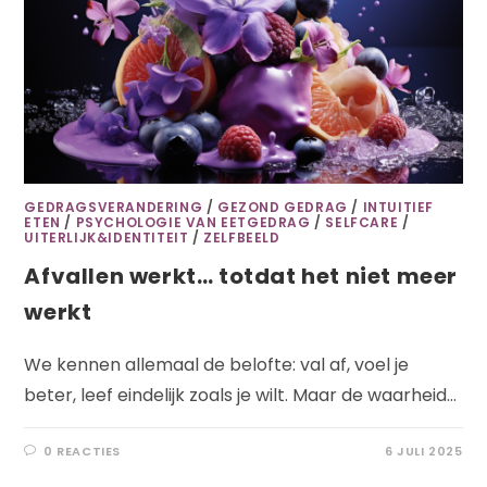
GEDRAGSVERANDERING
/
GEZOND GEDRAG
/
INTUITIEF
ETEN
/
PSYCHOLOGIE VAN EETGEDRAG
/
SELFCARE
/
UITERLIJK&IDENTITEIT
/
ZELFBEELD
Afvallen werkt… totdat het niet meer
werkt
We kennen allemaal de belofte: val af, voel je
beter, leef eindelijk zoals je wilt. Maar de waarheid…
0 REACTIES
6 JULI 2025