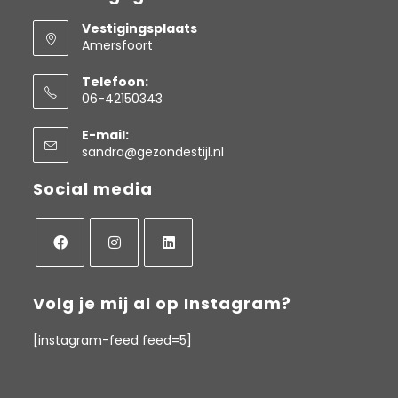
Vestigingsplaats
Amersfoort
Telefoon:
06-42150343
Opent
E-mail:
in
Opent
sandra@gezondestijl.nl
je
in
toepassing
je
Social media
toepassing
Opent
Opent
Opent
in
in
in
Volg je mij al op Instagram?
een
een
een
[instagram-feed feed=5]
nieuwe
nieuwe
nieuwe
tab
tab
tab