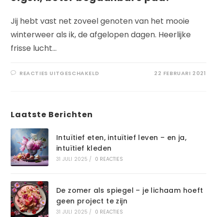
Jij hebt vast net zoveel genoten van het mooie
winterweer als ik, de afgelopen dagen. Heerlijke
frisse lucht…
VOOR
REACTIES UITGESCHAKELD
22 FEBRUARI 2021
GLIBBER
EN
GLIJ
JIJ
DOOR
OF
Laatste Berichten
KIES
JE
EEN
EIGEN,
Intuïtief eten, intuïtief leven – en ja,
BETER
intuïtief kleden
BEGAANBARE
PAD?
31 JULI 2025
/
0 REACTIES
De zomer als spiegel – je lichaam hoeft
geen project te zijn
31 JULI 2025
/
0 REACTIES