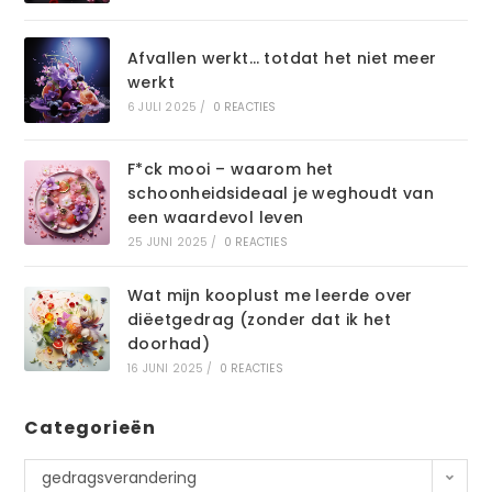
Afvallen werkt… totdat het niet meer
werkt
6 JULI 2025
/
0 REACTIES
F*ck mooi – waarom het
schoonheidsideaal je weghoudt van
een waardevol leven
25 JUNI 2025
/
0 REACTIES
Wat mijn kooplust me leerde over
diëetgedrag (zonder dat ik het
doorhad)
16 JUNI 2025
/
0 REACTIES
Categorieën
Categorieën
gedragsverandering